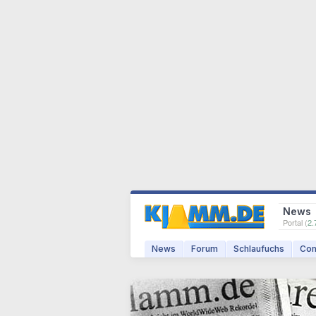
News
Portal (
2.
News
Forum
Schlaufuchs
Com