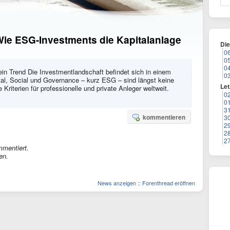
Wie ESG-Investments die Kapitalanlage
Di
0
0
0
in Trend Die Investmentlandschaft befindet sich in einem
0
l, Social und Governance – kurz ESG – sind längst keine
Let
 Kriterien für professionelle und private Anleger weltweit.
0
0
3
kommentieren
3
2
2
2
mmentiert.
en.
News anzeigen
::
Forenthread eröffnen