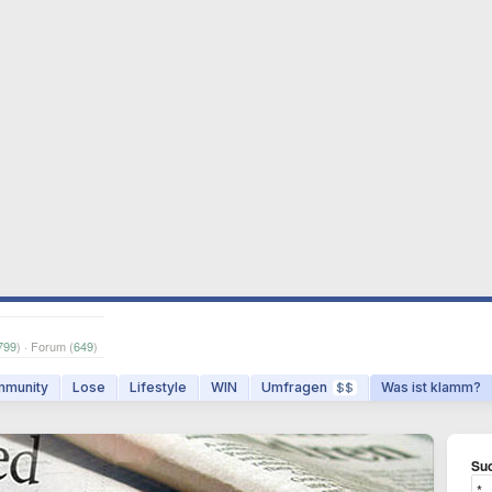
799
) · Forum (
649
)
munity
Lose
Lifestyle
WIN
Umfragen
Was ist klamm?
$$
Suc