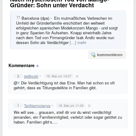
Gründer: Sohn unter Verdacht
Barcelona (dpa) - Ein mutmaßliches Verbrechen im
Umfeld der Gründerfamilie erschüttert den weltweit
erfolgreichen spanischen Modekonzern Mango - und sorgt
in ganz Spanien für Aufsehen. Knapp eineinhalb Jahre
nach dem Tod von Firmengründer Isak Andic wurde nun
dessen Sohn als Verdächtiger
[…] mehr
kommentieren
Kommentare
deBlocki
2
19. Mai um 14:07
@
1
Die Verdächtigung ist das Eine. Man hat schon so oft
gehört, dass es Tötungsdelikte in Familien gibt.
TariNarmolanya
1
19. Mai um 11:43
We will see… grausam, stell dir vor du wirst verdächtigt
jemanden, ein Familienmitglied, verletzt oder sogar getötet zu
haben. Familien gibt‘s….