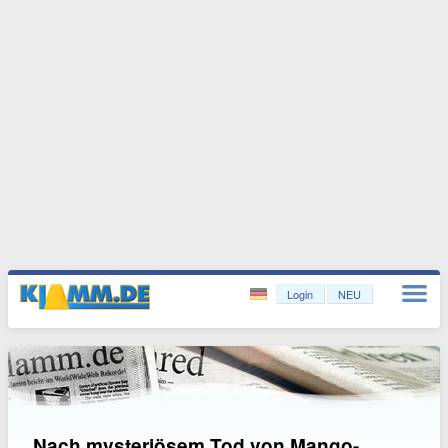
Login
NEU
Nach mysteriösem Tod von Mango-