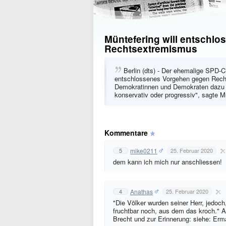
Müntefering will entschl
Rechtsextremismus
Berlin (dts) - Der ehemalige SPD-C
entschlossenes Vorgehen gegen Rech
Demokratinnen und Demokraten dazu br
konservativ oder progressiv", sagte 
Kommentare
mike0211
5
25. Februar 2020
dem kann ich mich nur anschliessen!
Anathas
4
25. Februar 2020
"Die Völker wurden seiner Herr, jedoch,
fruchtbar noch, aus dem das kroch." A
Brecht und zur Erinnerung: siehe: Er