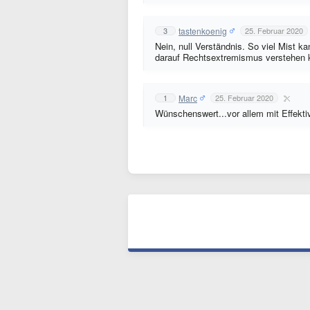
tastenkoenig
3
25. Februar 2020
Nein, null Verständnis. So viel Mist k
darauf Rechtsextremismus verstehen 
Marc
1
25. Februar 2020
Wünschenswert...vor allem mit Effektiv