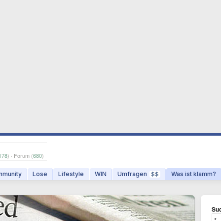
178
) · Forum (
680
)
munity
Lose
Lifestyle
WIN
Umfragen
Was ist klamm?
$$
Suc