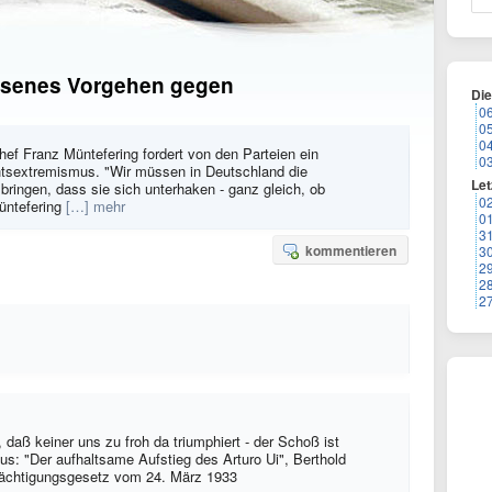
ossenes Vorgehen gegen
Di
0
0
0
hef Franz Müntefering fordert von den Parteien ein
0
tsextremismus. "Wir müssen in Deutschland die
Let
ingen, dass sie sich unterhaken - ganz gleich, ob
0
Müntefering
[…] mehr
0
3
kommentieren
3
2
2
2
 daß keiner uns zu froh da triumphiert - der Schoß ist
us: "Der aufhaltsame Aufstieg des Arturo Ui", Berthold
mächtigungsgesetz vom 24. März 1933