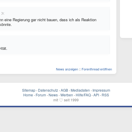
ann eine Regierung gar nicht bauen, dass ich als Reaktion
könnte.
ität.
News anzeigen
::
Forenthread eröffnen
Sitemap
·
Datenschutz
·
AGB
·
Mediadaten
·
Impressum
Home
·
Forum
·
News
·
Werben
·
Hilfe/FAQ
·
API
·
RSS
♡
mit
seit 1999