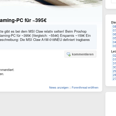
aming-PC für ~395€
Di
0
0
te gibt es bei dem MSI Claw relativ selten! Beim Proshop
0
aming-PC für ~395€ (Vergleich: ~554€) Ersparnis ~159€ Ein
0
 Beschreibung: Die MSI Claw A1M-018NEU definiert tragbares
0
0
Let
kommentieren
0
0
3
3
mmentiert.
2
en.
2
2
News anzeigen
::
Forenthread eröffnen