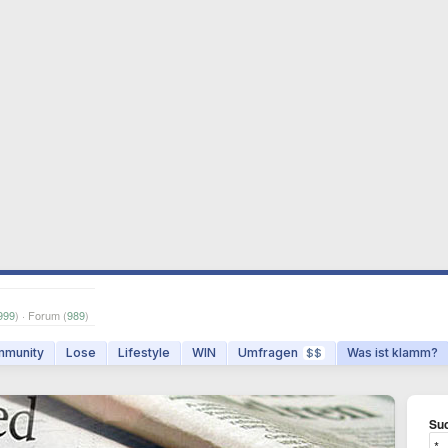
999
) · Forum (
989
)
munity
Lose
Lifestyle
WIN
Umfragen
Was ist klamm?
$$
Suc