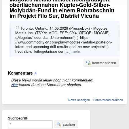
oberflächennahen Kupfer-Gold-Silber-
Molybdän-Fund in einem Bohrabschnitt
im Projekt Filo Sur, Distrikt Vicuña
Toronto, Ontario, 14.05.2026 (PresseBox) - Mogotes
Metals Inc. (TSXV: MOG, FSE: OY4, OTCQB: MOGMF)
(„Mogotes“ oder das „Unternehmen“) (- https:
//www.commodity-tv.com/play/mogotes-metals-update-on-
latest-and-upcoming-drill-results-and-the-new-projects/ -)
freut sich, Teilergebnisse der
[…] mehr
kommentieren
Kommentare
Diese News wurde leider noch nicht kommentiert.
Hier
kannst du einen Kommentar abgeben.
News anzeigen
::
Forenthread eröffnen
Suchbegriff
suchen