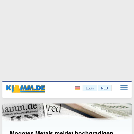
Login
NEU
Mogotes Metals meldet hochgradigen,