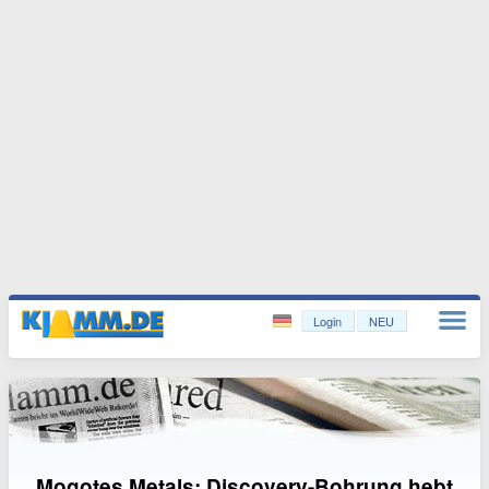
Login
NEU
Mogotes Metals: Discovery-Bohrung hebt