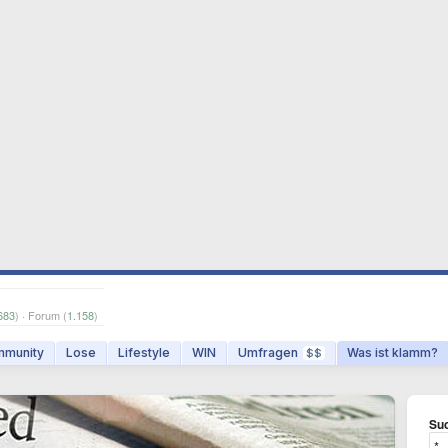
683
) · Forum (
1.158
)
munity
Lose
Lifestyle
WIN
Umfragen
Was ist klamm?
$$
Suc