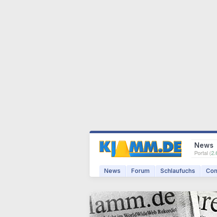
News
Portal (
2.
News
Forum
Schlaufuchs
Com