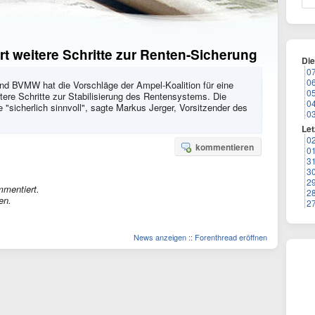
rt weitere Schritte zur Renten-Sicherung
Di
0
0
band BVMW hat die Vorschläge der Ampel-Koalition für eine
0
itere Schritte zur Stabilisierung des Rentensystems. Die
0
e "sicherlich sinnvoll", sagte Markus Jerger, Vorsitzender des
0
Let
0
kommentieren
0
3
3
2
mmentiert.
2
en.
2
News anzeigen
::
Forenthread eröffnen