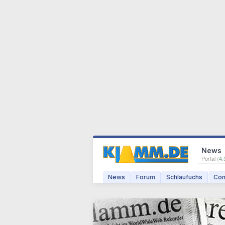
News
Portal (
4.
News
Forum
Schlaufuchs
Com