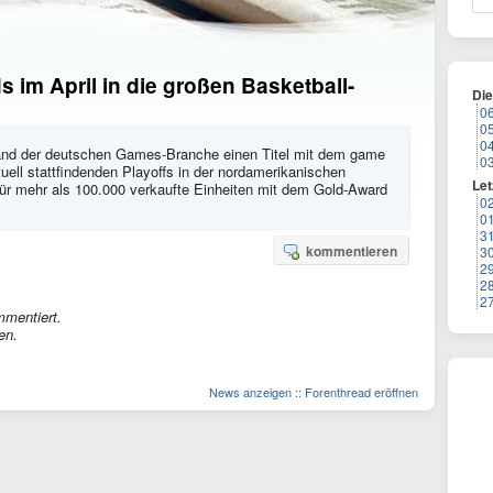
 im April in die großen Basketball-
Di
0
0
0
band der deutschen Games-Branche einen Titel mit dem game
0
ell stattfindenden Playoffs in der nordamerikanischen
Let
ür mehr als 100.000 verkaufte Einheiten mit dem Gold-Award
0
0
3
kommentieren
3
2
2
2
mmentiert.
en.
News anzeigen
::
Forenthread eröffnen