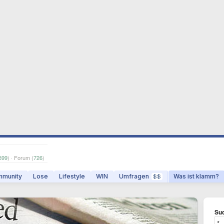
599
) · Forum (
726
)
munity
Lose
Lifestyle
WIN
Umfragen
Was ist klamm?
$$
Suc