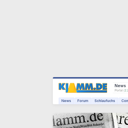
News
Portal (
2.
News
Forum
Schlaufuchs
Com