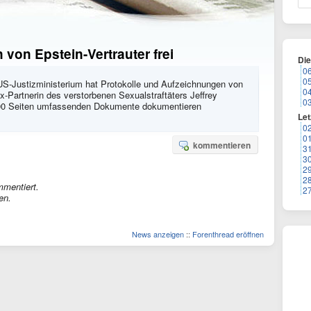
von Epstein-Vertrauter frei
Di
0
0
S-Justizministerium hat Protokolle und Aufzeichnungen von
0
x-Partnerin des verstorbenen Sexualstraftäters Jeffrey
0
e 100 Seiten umfassenden Dokumente dokumentieren
Let
0
0
kommentieren
3
3
2
2
mmentiert.
2
en.
News anzeigen
::
Forenthread eröffnen