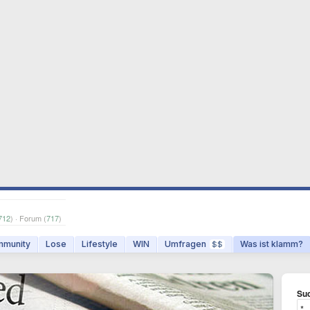
712
) · Forum (
717
)
munity
Lose
Lifestyle
WIN
Umfragen
Was ist klamm?
$$
Suc