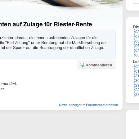
hten auf Zulage für Riester-Rente
Di
0
0
erzichten darauf, die ihnen zustehenden Zulagen für die
0
ie "Bild-Zeitung" unter Berufung auf die Marktforschung der
0
tel der Sparer auf die Beantragung der staatlichen Zulage.
0
0
Let
kommentieren
0
0
3
3
mmentiert.
2
en.
2
2
News anzeigen
::
Forenthread eröffnen