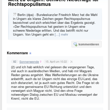
Rechtspopulismus
Berlin (dpa) - Bundeskanzler Friedrich Merz hat die Wahl
in Ungarn als klares Zeichen gegen Rechtspopulismus
bezeichnet und sich erleichtert über das Ergebnis gezeigt.
«Der Rechtspopulismus hat gestern in Ungarn eine
schwere Niederlage erlitten. Und das betrifft nicht nur
Ungarn. Von Ungarn geht ein
[…] mehr
kommentieren
Kommentare
Sonnenwende
82
15. April um 10:22
(2) und ich hab wirklich viel gelesen die vergangenen Tage,
viel auch in ausländischen Medien, und hab mir Magyars
Reden genau angehört. Was Waffenlieferungen an die Ukraine
anbetrifft, auch da ist Ungarn nicht das einzige EU-Land, das
sich distanziert, ist ja auch sein gutes Recht. Die Frage ist ob
man eine gemeinsame EU Richtung unterstützt und dem
verweigert sich Magyar nicht. Und den ohne Frage
notwendigen Dialog zwischen EU und Moskau verweigert der
Kreml, nicht die EU.