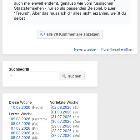
auch meilenweit entfernt, genauso wie vom russischen
Staatsfernsehen - nur so als passendes Beispiel, blauer
"Freund". Aber das muss ich dir alles nicht erzählen, weißt du
selbst
alle 78 Kommentare anzeigen
News anzeigen
::
Forenthread eröffnen
Suchbegriff
suchen
Diese
Woche
Vorletzte
Woche
10.08.2026
02.08.2026
(Heute)
(So)
01.08.2026
(Sa)
Letzte
Woche
31.07.2026
(Fr)
09.08.2026
(Gestern)
30.07.2026
(Do)
08.08.2026
(Sa)
29.07.2026
(Mi)
07.08.2026
(Fr)
28.07.2026
(Di)
06.08.2026
(Do)
27.07.2026
(Mo)
05.08.2026
(Mi)