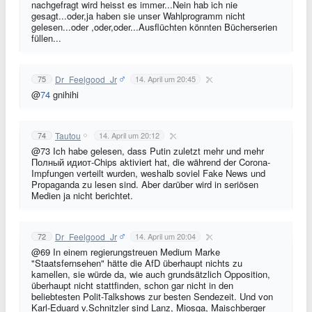
nachgefragt wird heisst es immer...Nein hab ich nie
gesagt...oder,ja haben sie unser Wahlprogramm nicht
gelesen...oder ,oder,oder...Ausflüchten könnten Bücherserien
füllen...
Dr_Feelgood_Jr
75
14. April um 20:45
@
74
gnihihi
Tautou
74
14. April um 20:12
@73 Ich habe gelesen, dass Putin zuletzt mehr und mehr
Полный идиот-Chips aktiviert hat, die während der Corona-
Impfungen verteilt wurden, weshalb soviel Fake News und
Propaganda zu lesen sind. Aber darüber wird in seriösen
Medien ja nicht berichtet.
Dr_Feelgood_Jr
72
14. April um 20:04
@69 In einem regierungstreuen Medium Marke
"Staatsfernsehen" hätte die AfD überhaupt nichts zu
kamellen, sie würde da, wie auch grundsätzlich Opposition,
überhaupt nicht stattfinden, schon gar nicht in den
beliebtesten Polit-Talkshows zur besten Sendezeit. Und von
Karl-Eduard v.Schnitzler sind Lanz, Miosga, Maischberger