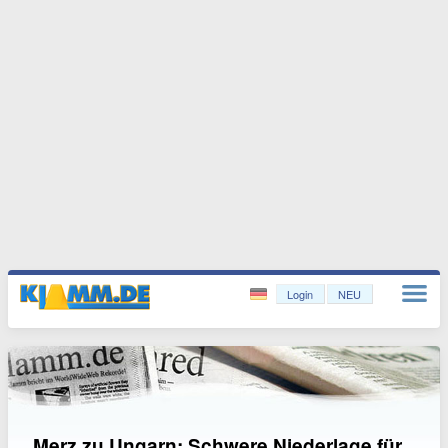
Login
NEU
Merz zu Ungarn: Schwere Niederlage für