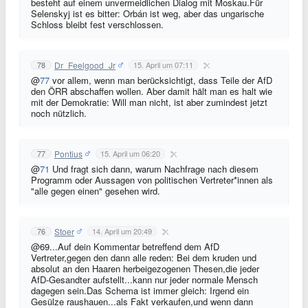
besteht auf einem unvermeidlichen Dialog mit Moskau.Für
Selenskyj ist es bitter: Orbán ist weg, aber das ungarische
Schloss bleibt fest verschlossen.
Dr_Feelgood_Jr
78
15. April um 07:11
@
77
vor allem, wenn man berücksichtigt, dass Teile der AfD
den ÖRR abschaffen wollen. Aber damit hält man es halt wie
mit der Demokratie: Will man nicht, ist aber zumindest jetzt
noch nützlich.
Pontius
77
15. April um 06:20
@
71
Und fragt sich dann, warum Nachfrage nach diesem
Programm oder Aussagen von politischen Vertreter*innen als
"alle gegen einen" gesehen wird.
Stoer
76
14. April um 20:49
@69...Auf dein Kommentar betreffend dem AfD
Vertreter,gegen den dann alle reden: Bei dem kruden und
absolut an den Haaren herbeigezogenen Thesen,die jeder
AfD-Gesandter aufstellt...kann nur jeder normale Mensch
dagegen sein.Das Schema ist immer gleich: Irgend ein
Gesülze raushauen...als Fakt verkaufen,und wenn dann