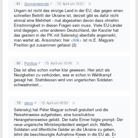
Sonnenwende
81
15. April um 10:21
Ungarn ist nicht das einzige Land in der EU, das gegen einen
schnellen Beitritt der Ukraine ist, derzeit gibt es dafür nicht
einmal eine Mehrheit - mal abgesehen davon dass ohnehin
Einstimmigkeit in diesen Fragen sein muss. Viele EU-Länder
sind dagegen, unter anderem Deutschland, der Kanzler hat
das gestern in der PK mit Selenskyj ebenfalls angemerkt,
man wartet ab. Ansonsten: hier
<link>
ist m.E. Magyars
Position gut zusammen gefasst (2)
Pontius
80
15. April um 10:06
Das ist alles schon vorher klar gewesen. Hier jetzt als
Neuigkeiten zu verkünden, was er schon in Wahlkampf
gesagt hat. Stattdessen wird von ungarischen Soldaten
schwadroniert...
stecs
79
15. April um 09:53
Selenskyj hat Péter Magyar schnell gratuliert und die
Reisehinweise aufgehoben, eine konstruktive
Herangehensweise gelobt. Der kalte Eimer folgte prompt: Der
neue ungarische Ministerpräsident weigert sich, Waffen,
Soldaten und öffentliche Gelder an die Ukraine zu geben,
lehnt die beschleunigte Aufnahme Kiews in die EU ab. Er