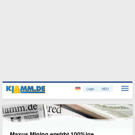
Login
NEU
Maxus Mining erwirbt 100%ige