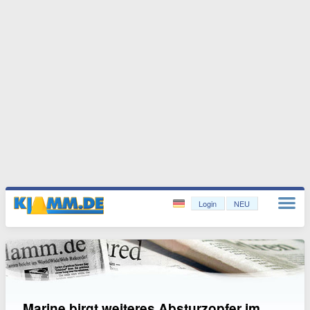
Login
NEU
Marine birgt weiteres Absturzopfer im