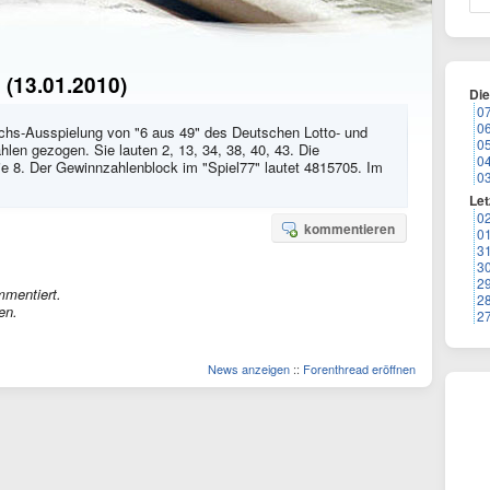
 (13.01.2010)
Di
0
0
wochs-Ausspielung von "6 aus 49" des Deutschen Lotto- und
0
len gezogen. Sie lauten 2, 13, 34, 38, 40, 43. Die
0
die 8. Der Gewinnzahlenblock im "Spiel77" lautet 4815705. Im
0
Let
0
kommentieren
0
3
3
2
mmentiert.
2
en.
2
News anzeigen
::
Forenthread eröffnen