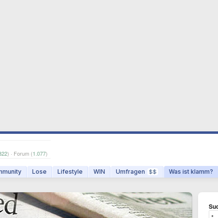
822
) · Forum (
1.077
)
munity
Lose
Lifestyle
WIN
Umfragen
Was ist klamm?
$$
Suc