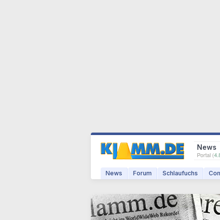
News
Portal (
4.
News
Forum
Schlaufuchs
Com