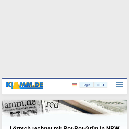
Login
NEU
Lötzsch rechnet mit Rot-Rot-Grün in NRW