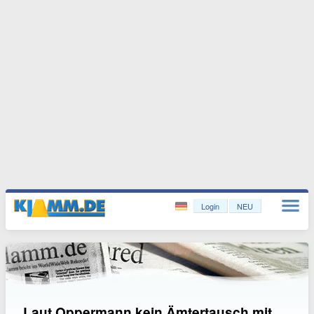
Login
NEU
Laut Oppermann kein Ämtertausch mit