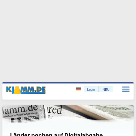
Login
NEU
Länder pochen auf Digitalabgabe