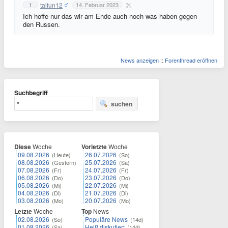
taifun12
1
14. Februar 2023
Ich hoffe nur das wir am Ende auch noch was haben gegen
den Russen.
News anzeigen
::
Forenthread eröffnen
Suchbegriff
suchen
Diese
Woche
Vorletzte
Woche
09.08.2026
26.07.2026
(Heute)
(So)
08.08.2026
25.07.2026
(Gestern)
(Sa)
07.08.2026
24.07.2026
(Fr)
(Fr)
06.08.2026
23.07.2026
(Do)
(Do)
05.08.2026
22.07.2026
(Mi)
(Mi)
04.08.2026
21.07.2026
(Di)
(Di)
03.08.2026
20.07.2026
(Mo)
(Mo)
Letzte
Woche
Top
News
02.08.2026
Populäre News
(So)
(14d)
01.08.2026
Heiß diskutiert
(Sa)
(14d)