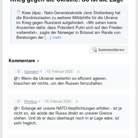
Kiew (dpa) - Nato-Generalsekretär Jens Stoltenberg hat
die Bündnisstaaten zu weiterer Militärhilfe für die Ukraine
im Krieg gegen Russland aufgefordert. «Wir sehen keine
Anzeichen dafür, dass Präsident Putin sich auf den Frieden
vorbereitet», sagte der Norweger in Brüssel am Rande von
Beratungen der
[…] mehr
kommentieren
Kommentare
Samderi
3
15. Februar 2023
@
1
Wenn die Ukrainer weiterhin so effizient agieren,
brauchen wir nichts, um den Russen fernzuhalten.
Pontius
2
15. Februar 2023
@
1
Solange wir unsere NATO-Verpflichtungen erfüllen - ist ja
nicht so, als würde der Russe direkt an unserer Grenze
stehen. Und ob er dazu überhaupt noch in er Lage wäre, ist
sehr fraglich.