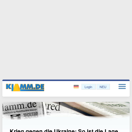
Login
NEU
Krieg gegen die Ukraine: So ist die Lage