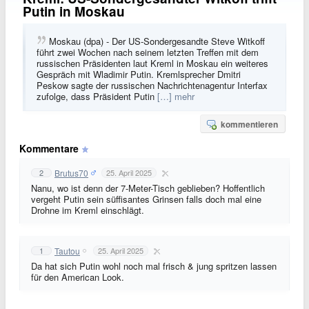
Putin in Moskau
Moskau (dpa) - Der US-Sondergesandte Steve Witkoff
führt zwei Wochen nach seinem letzten Treffen mit dem
russischen Präsidenten laut Kreml in Moskau ein weiteres
Gespräch mit Wladimir Putin. Kremlsprecher Dmitri
Peskow sagte der russischen Nachrichtenagentur Interfax
zufolge, dass Präsident Putin
[…] mehr
kommentieren
Kommentare
Brutus70
2
25. April 2025
Nanu, wo ist denn der 7-Meter-Tisch geblieben? Hoffentlich
vergeht Putin sein süffisantes Grinsen falls doch mal eine
Drohne im Kreml einschlägt.
Tautou
1
25. April 2025
Da hat sich Putin wohl noch mal frisch & jung spritzen lassen
für den American Look.