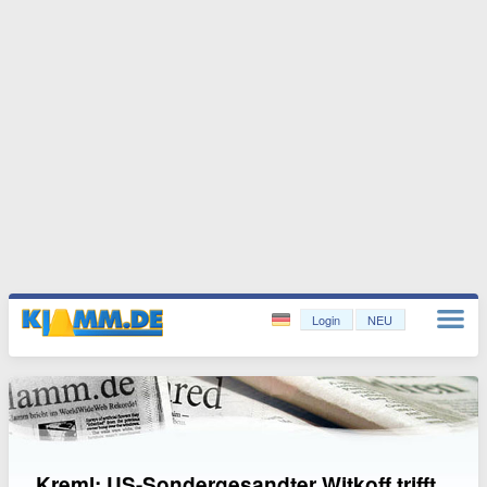
Login
NEU
Kreml: US-Sondergesandter Witkoff trifft