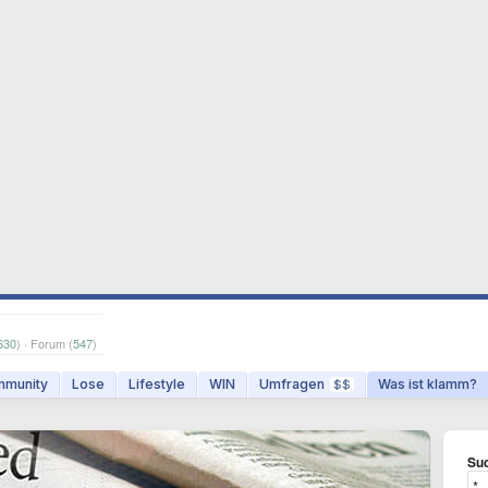
630
) · Forum (
547
)
munity
Lose
Lifestyle
WIN
Umfragen
Was ist klamm?
$$
Suc