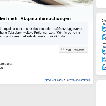
rdert mehr Abgasuntersuchungen
Di
0
0
 Luftqualität spricht sich das deutsche Kraftfahrzeuggewerbe
0
ung (AU) durch weitere Prüfungen aus. "Künftig sollten in
0
 ausgestoßene Partikelzahl sowie zusätzlich die
0
Let
0
kommentieren
0
3
3
2
mmentiert.
2
en.
2
News anzeigen
::
Forenthread eröffnen