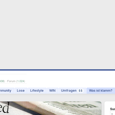
438
) · Forum (
1.024
)
munity
Lose
Lifestyle
WIN
Umfragen
Was ist klamm?
$$
Suc