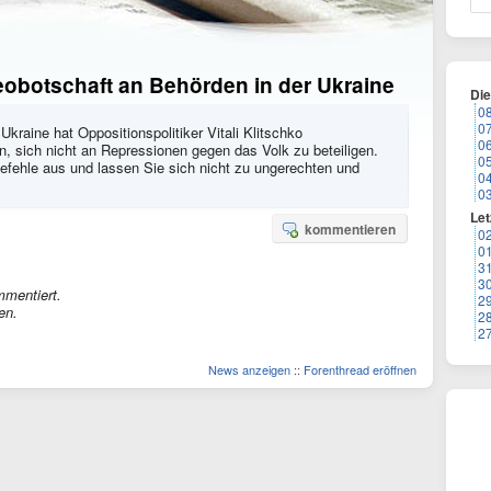
deobotschaft an Behörden in der Ukraine
Di
0
0
kraine hat Oppositionspolitiker Vitali Klitschko
0
en, sich nicht an Repressionen gegen das Volk zu beteiligen.
0
efehle aus und lassen Sie sich nicht zu ungerechten und
0
0
Let
kommentieren
0
0
3
3
mmentiert.
2
en.
2
2
News anzeigen
::
Forenthread eröffnen