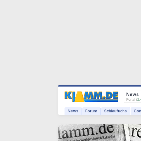
News
Portal (
2.
News
Forum
Schlaufuchs
Com