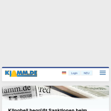
Login
NEU
Klingbeil begrüßt Sanktionen beim