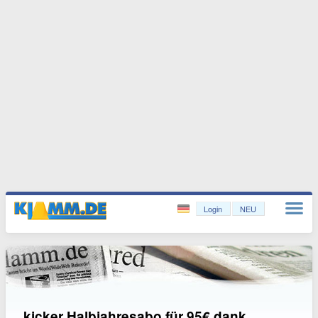
Login
NEU
kicker Halbjahresabo für 95€ dank