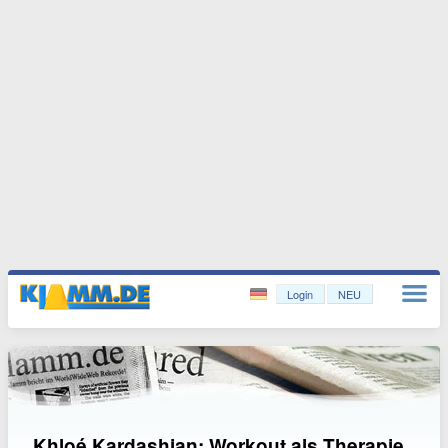
Login
NEU
Khloé Kardashian: Workout als Therapie