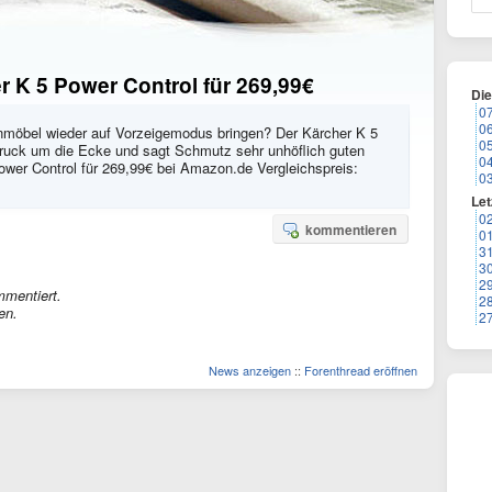
 K 5 Power Control für 269,99€
Di
0
0
tenmöbel wieder auf Vorzeigemodus bringen? Der Kärcher K 5
0
Druck um die Ecke und sagt Schmutz sehr unhöflich guten
0
ower Control für 269,99€ bei Amazon.de Vergleichspreis:
0
Let
0
kommentieren
0
3
3
2
mmentiert.
2
en.
2
News anzeigen
::
Forenthread eröffnen