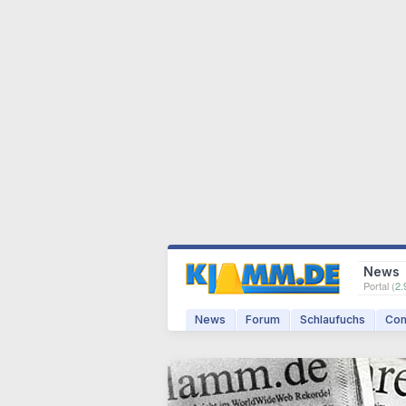
News
Portal (
2.
News
Forum
Schlaufuchs
Com