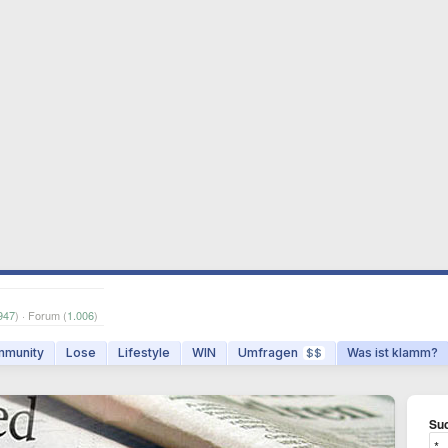
947
) · Forum (
1.006
)
munity
Lose
Lifestyle
WIN
Umfragen
Was ist klamm?
$$
Suc