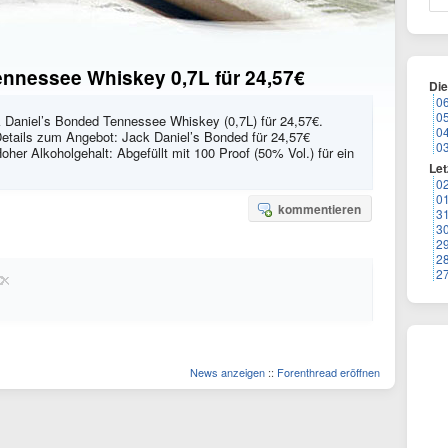
ennessee Whiskey 0,7L für 24,57€
Di
0
0
Daniel’s Bonded Tennessee Whiskey (0,7L) für 24,57€.
0
Details zum Angebot: Jack Daniel’s Bonded für 24,57€
0
oher Alkoholgehalt: Abgefüllt mit 100 Proof (50% Vol.) für ein
Let
0
0
kommentieren
3
3
2
2
2
News anzeigen
::
Forenthread eröffnen