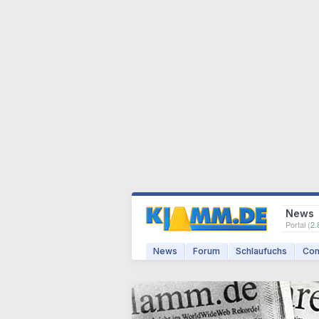
News
Portal (
2.
News
Forum
Schlaufuchs
Com