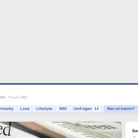
899
) · Forum (
763
)
munity
Lose
Lifestyle
WIN
Umfragen
Was ist klamm?
$$
Suc