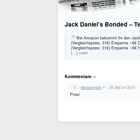
Jack Daniel’s Bonded – T
Bei Amazon bekommt ihr den Jack 
(Vergleichspreis: 31€) Ersparnis ~6€ 
(Vergleichspreis: 31€) Ersparnis ~6€ H
[…] mehr
Kommentare
Weisichnich
1
29. Mai um 23:31
Prost