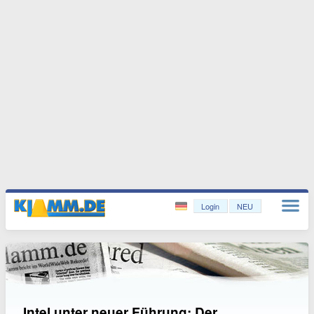
Login
NEU
Intel unter neuer Führung: Der