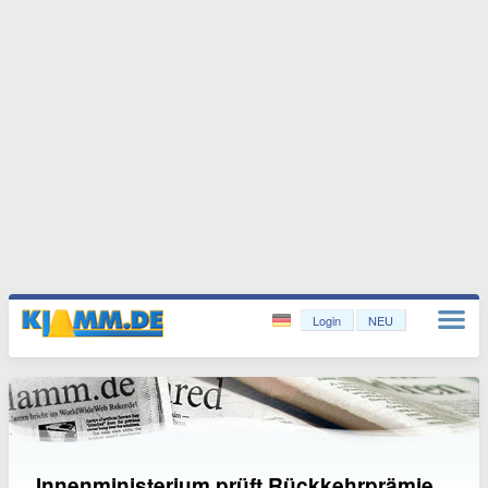
Login
NEU
Innenministerium prüft Rückkehrprämie