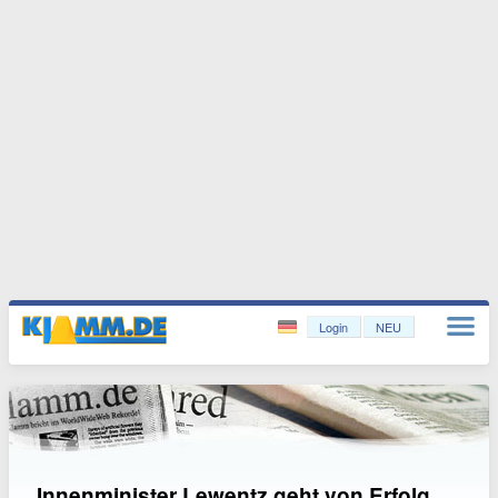
Login
NEU
Innenminister Lewentz geht von Erfolg