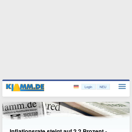
Login
NEU
Inflationsrate steigt auf 2,2 Prozent -