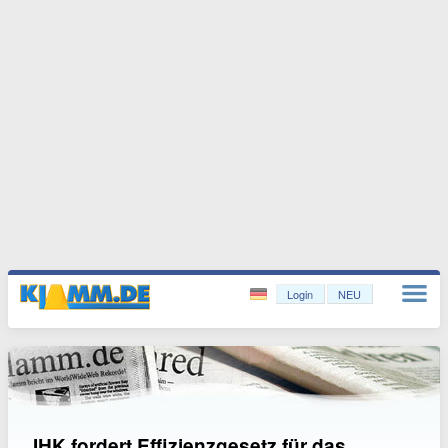
Login
NEU
IHK fordert Effizienzgesetz für das