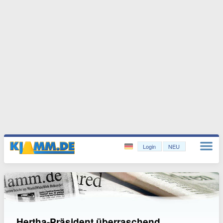
Login
NEU
Hertha-Präsident überraschend