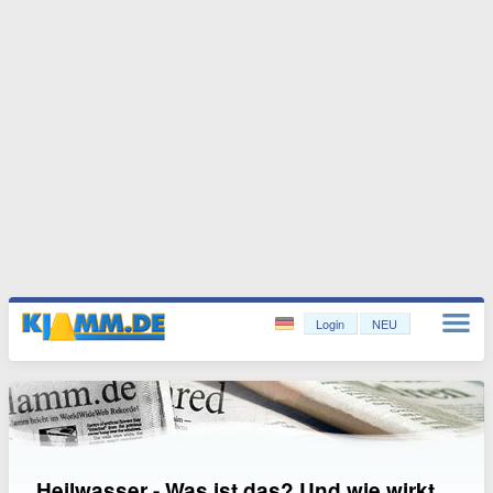
Login
NEU
Heilwasser - Was ist das? Und wie wirkt