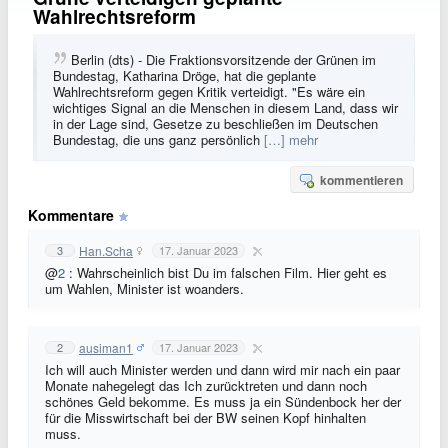
Wahlrechtsreform
Berlin (dts) - Die Fraktionsvorsitzende der Grünen im
Bundestag, Katharina Dröge, hat die geplante
Wahlrechtsreform gegen Kritik verteidigt. "Es wäre ein
wichtiges Signal an die Menschen in diesem Land, dass wir
in der Lage sind, Gesetze zu beschließen im Deutschen
Bundestag, die uns ganz persönlich
[…] mehr
kommentieren
Kommentare
Han.Scha
3
17. Januar 2023
@
2
: Wahrscheinlich bist Du im falschen Film. Hier geht es
um Wahlen, Minister ist woanders.
ausiman1
2
17. Januar 2023
Ich will auch Minister werden und dann wird mir nach ein paar
Monate nahegelegt das Ich zurücktreten und dann noch
schönes Geld bekomme. Es muss ja ein Sündenbock her der
für die Misswirtschaft bei der BW seinen Kopf hinhalten
muss.