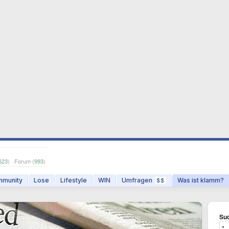
623
) · Forum (
993
)
munity
Lose
Lifestyle
WIN
Umfragen
Was ist klamm?
$$
Suc