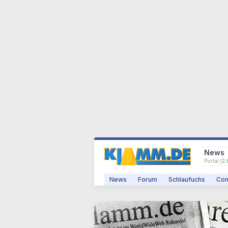
News
Portal (
2.
News
Forum
Schlaufuchs
Com