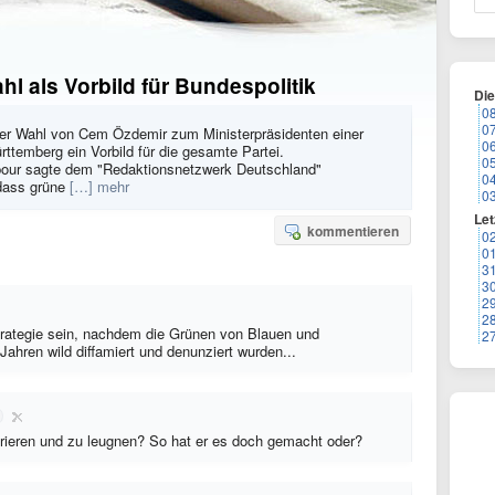
 als Vorbild für Bundespolitik
Di
0
0
der Wahl von Cem Özdemir zum Ministerpräsidenten einer
0
ttemberg ein Vorbild für die gesamte Partei.
0
pour sagte dem "Redaktionsnetzwerk Deutschland"
0
dass grüne
[…] mehr
0
Let
kommentieren
0
0
3
3
2
2
trategie sein, nachdem die Grünen von Blauen und
2
ahren wild diffamiert und denunziert wurden...
norieren und zu leugnen? So hat er es doch gemacht oder?