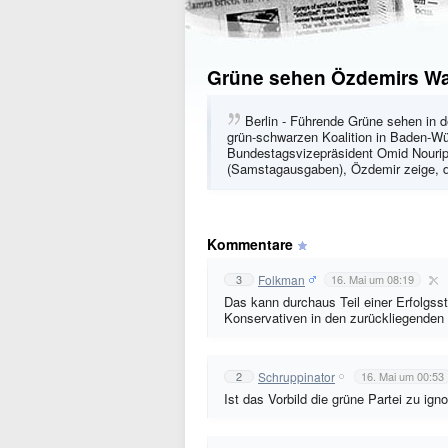
Grüne sehen Özdemirs Wahl
Berlin - Führende Grüne sehen in 
grün-schwarzen Koalition in Baden-Wür
Bundestagsvizepräsident Omid Nouri
(Samstagausgaben), Özdemir zeige, 
Kommentare
Folkman
3
16. Mai um 08:19
Das kann durchaus Teil einer Erfolgss
Konservativen in den zurückliegenden J
Schruppinator
2
16. Mai um 00:53
Ist das Vorbild die grüne Partei zu ig