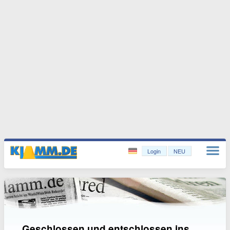
Login
NEU
„Geschlossen und entschlossen ins