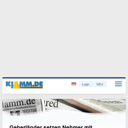
Login
NEU
Geberländer setzen Nehmer mit