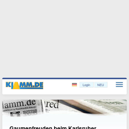
Login
NEU
Gaumenfreuden beim Karlsruher