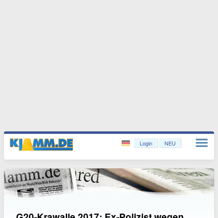
Login
NEU
G20-Krawalle 2017: Ex-Polizist wegen