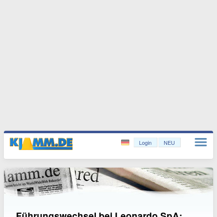
Login
NEU
Führungswechsel bei Leonardo SpA: