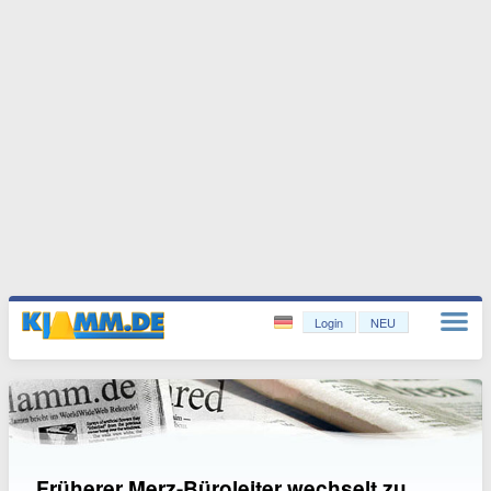
Login
NEU
Früherer Merz-Büroleiter wechselt zu