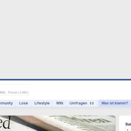
903
) · Forum (
1.001
)
munity
Lose
Lifestyle
WIN
Umfragen
Was ist klamm?
$$
Suc