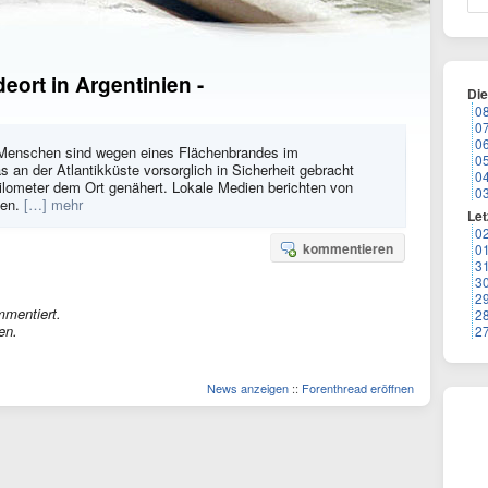
ort in Argentinien -
Di
0
0
0
 Menschen sind wegen eines Flächenbrandes im
0
 an der Atlantikküste vorsorglich in Sicherheit gebracht
0
Kilometer dem Ort genähert. Lokale Medien berichten von
0
men.
[…] mehr
Let
0
kommentieren
0
3
3
2
mmentiert.
2
en.
2
News anzeigen
::
Forenthread eröffnen