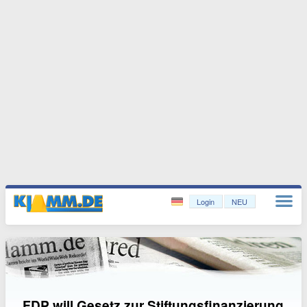
Login
NEU
FDP will Gesetz zur Stiftungsfinanzierung