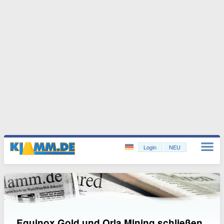
Login
NEU
Equinox Gold und Orla Mining schließen