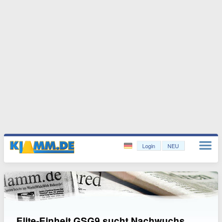
Login
NEU
Elite-Einheit GSG9 sucht Nachwuchs