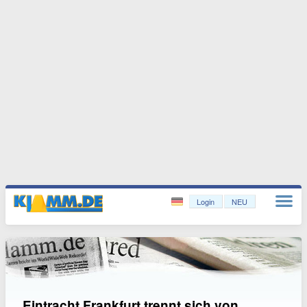
Login
NEU
Eintracht Frankfurt trennt sich von