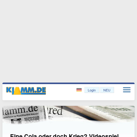
Login
NEU
Eine Cola oder doch Krieg? Videospiel