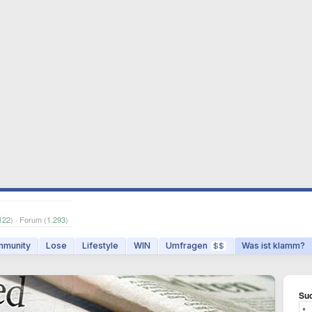
122
) · Forum (
1.293
)
munity
Lose
Lifestyle
WIN
Umfragen
Was ist klamm?
$$
Suc