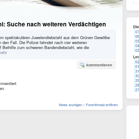
l: Suche nach weiteren Verdächtigen
Di
0
0
em spektakulären Juwelendiebstahl aus dem Grünen Gewölbe
0
en Fall. Die Polizei fahndet nach vier weiteren
0
uf Beihilfe zum schweren Bandendiebstahl, wie die
0
mehr
Let
0
kommentieren
0
3
3
2
mmentiert.
2
en.
2
News anzeigen
::
Forenthread eröffnen