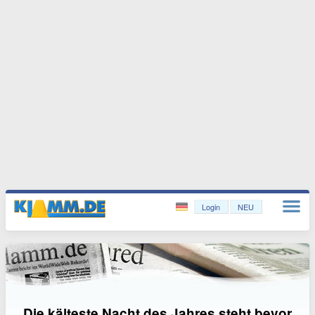
Login
NEU
Die kälteste Nacht des Jahres steht bevor