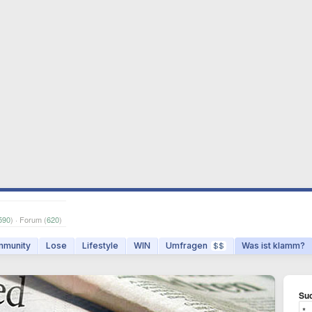
590
) · Forum (
620
)
munity
Lose
Lifestyle
WIN
Umfragen
Was ist klamm?
$$
Suc