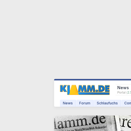
News
Portal (
2.
News
Forum
Schlaufuchs
Com