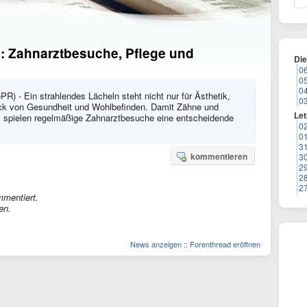
e: Zahnarztbesuche, Pflege und
Di
0
0
0
ePR) - Ein strahlendes Lächeln steht nicht nur für Ästhetik,
0
uck von Gesundheit und Wohlbefinden. Damit Zähne und
Let
en, spielen regelmäßige Zahnarztbesuche eine entscheidende
0
0
3
kommentieren
3
2
2
2
mmentiert.
en.
News anzeigen
::
Forenthread eröffnen